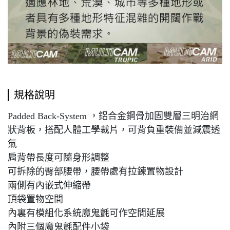
規格說明
Padded Back-System ，鋁合金鋼骨加固雙層三明治網
狀背板，搭配人體工學裁片，可背負重裝備並減震透
氣
肩背帶長度可隨身形調整
可拆除的臀部腰帶，腰帶處有拉鍊置物設計
兩側有內嵌式伸縮帶
頂袋置物空間
內裏有模組化系統魔鬼氈可作空間延展
內附三個魔鬼氈配件小袋