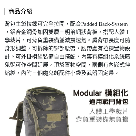
商品介紹
背包主袋拉鍊可完全拉開，配合Padded Back-System
，鋁合金鋼骨加固雙層三明治網狀背板，搭配人體工
學裁片，可背負重裝備並減震透氣。肩背帶長度可隨
身形調整，可拆除的臀部腰帶，腰帶處有拉鍊置物設
計。可外掛模組裝備自由搭配，內裏有模組化系統魔
鬼氈可作空間延展，頂袋置物空間，兩側有內嵌式伸
縮袋，內附三個魔鬼氈配件小袋及武器固定帶。