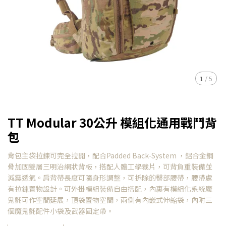
1
/
5
TT Modular 30公升 模組化通用戰鬥背
包
背包主袋拉鍊可完全拉開，配合Padded Back-System ，鋁合金鋼
骨加固雙層三明治網狀背板，搭配人體工學裁片，可背負重裝備並
減震透氣。肩背帶長度可隨身形調整，可拆除的臀部腰帶，腰帶處
有拉鍊置物設計。可外掛模組裝備自由搭配，內裏有模組化系統魔
鬼氈可作空間延展，頂袋置物空間，兩側有內嵌式伸縮袋，內附三
個魔鬼氈配件小袋及武器固定帶。