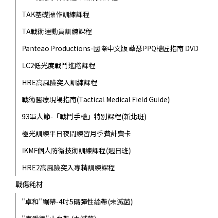
TAK基礎操作訓練課程
TA戰術運動員訓練課程
Panteao Productions-國際中文版 華瑟PPQ槍匠指南 DVD
LC2低光度戰鬥進階課程
HRE高風險突入訓練課程
戰術醫療現場指南(Tactical Medical Field Guide)
93軍人節-「戰鬥手槍」特別課程(新北班)
極光訓練平日夜間練習月季費計費卡
IKMF個人防衛技術訓練課程(週日班)
HRE2高風險突入專精訓練課程
戰傷耗材
"卓和"繃帶-4吋5碼彈性繃帶(未滅菌)