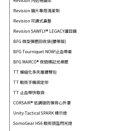
Revision 內近視鏡架
Revision 鏡片專用清潔劑
Revision 可調式鼻墊
Revision SAWFLY® LEGACY護目鏡
BFG 微型彈匣回收袋(腰帶版)
BFG Tourniquet NOW!止血帶套
BFG MARCO® 夜間標記光棒匣
TT 模組化多夾層腰臀包
TT 戰術手機固定架
TT 止血帶快取袋
CORSAIR® 低調版防彈背心外罩
Unity Tactical SPARK 標示燈
SomoGear HS6 戰術頭盔閃光燈