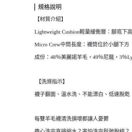
規格說明
【材質介紹】
Lightweight Cushion輕量緩衝層：腳
Micro Crew中筒長度：襪筒位於小腿下方
成份：48％美麗諾羊毛，49％尼龍，3％Ly
【洗滌指示】
襪子翻面、溫水洗、不能漂白、低速脫乾
每雙羊毛襪清洗損壞都讓人憂鬱
擔心洗完直接縮水？害怕洗完鬆弛脫線？