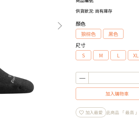
商品編號:
供貨狀況:
尚有庫存
顏色
狼棕色
黑色
尺寸
S
M
L
XL
加入購物車
加入最愛
此商品 「 最高