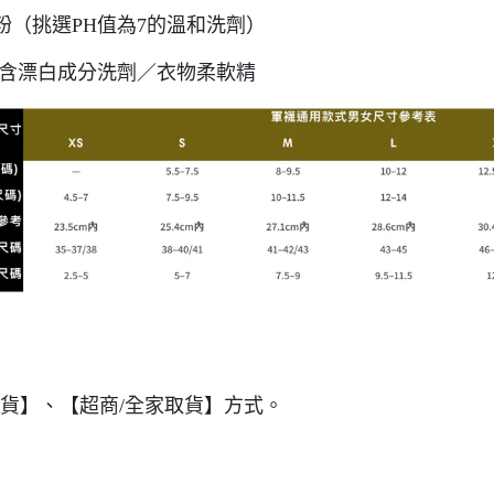
（挑選PH值為7的溫和洗劑）
／含漂白成分洗劑／衣物柔軟精
1取貨】、【超商/全家取貨】方式。