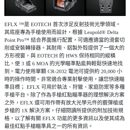
EFLX ™是 EOTECH 首次涉足反射技術光學領域。
其底座專為手槍使用而設計，根據 Leupold® Delta
Point Pro™ 結合界面進行配置，可適應適當的滑套切
削或安裝轉接器。其耐用、鋁製外殼提供了一個大的
方形視窗，與 EOTECH 的 HWS 保持相同的縱橫
比，使 3 或 6 MOA 的光學瞄準點能夠輕鬆快速地找
到。電力使用單顆 CR-2032 電池可提供約 20,000 小
時的操作時間。非常適合專業射擊使用，讓您快速瞄
準目標； EFLX 可用於執法、狩獵、家庭防禦等多種
手槍平台。除了作為手槍紅點瞄準器的理想解決方案
之外，EFLX 還可用作帶有放大光學元件的霰彈槍或
步槍的 1X 解決方案。仔細閱讀所提供的附加技術規
格，以了解有關 EFLX 功能的更多資訊以及使其成為
最佳紅點手槍瞄準具之一的所有資訊。