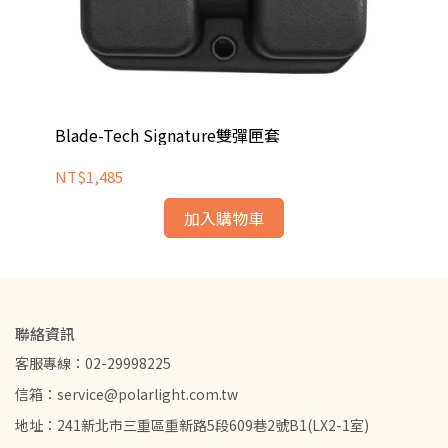
NT
Blade-Tech Signature雙彈匣套
NT$1,485
加入購物車
聯絡資訊
客服專線：02-29998225
信箱：service@polarlight.com.tw
地址：241新北市三重區重新路5段609巷2號B1(LX2-1室)