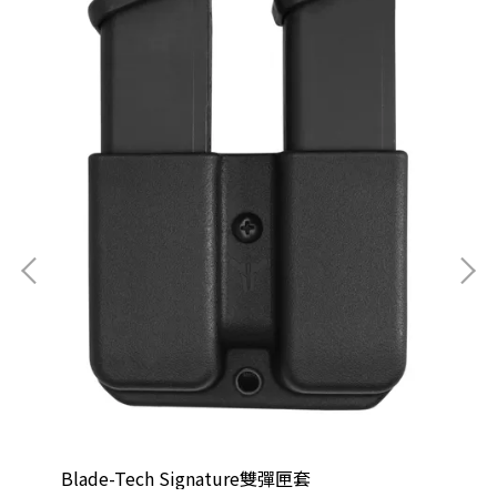
Bla
NT
Blade-Tech Signature雙彈匣套