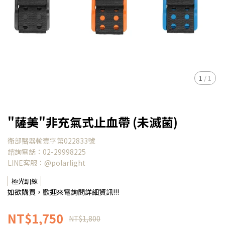
1
/
1
"薩美"非充氣式止血帶 (未滅菌)
衛部醫器輸壹字第022833號
諮詢電話：02-29998225
LINE客服：@polarlight
極光訓練
如欲購買，歡迎來電詢問詳細資訊!!!
NT$1,750
NT$1,800