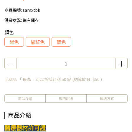
商品編號:
samxtbk
供貨狀況:
尚有庫存
顏色
黑色
橘紅色
藍色
此商品 「 最高 」可以折抵紅利
50
點 (約等於
NT$50
)
商品介紹
規格說明
運送方式
商品介紹
醫療器材許可證