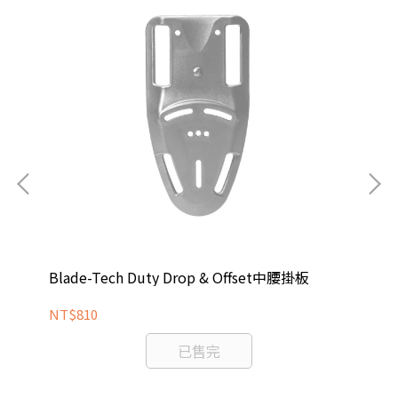
BF
NT
Blade-Tech Duty Drop & Offset中腰掛板
NT$810
已售完