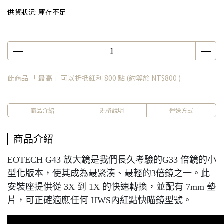
供貨狀況:
庫存不足
此商品 「 最高 」可以折抵紅利
800
點 (約等於
NT$800
)
商品介紹
規格說明
運送方式
商品介紹
EOTECH G43 放大鏡是我們長久考驗的G33 倍鏡的小
型化版本，使其成為最緊湊、最輕的3倍鏡之一。此
安裝座提供從 3X 到 1X 的快速轉換，並配有 7mm 墊
片，可正確適應任何 HWS內紅點快瞄鏡型號。