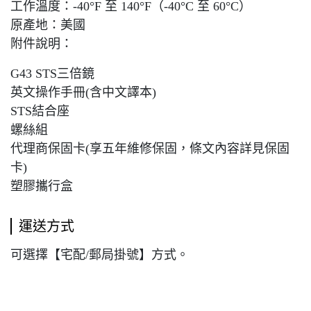
工作溫度：-40°F 至 140°F（-40°C 至 60°C）
原產地：美國
附件說明：
G43 STS三倍鏡
英文操作手冊(含中文譯本)
STS結合座
螺絲組
代理商保固卡(享五年維修保固，條文內容詳見保固
卡)
塑膠攜行盒
運送方式
可選擇【宅配/郵局掛號】方式。