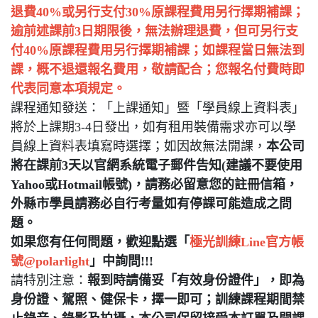
退費40%或另行支付30%原課程費用另行擇期補課；
逾前述課前3日期限後，無法辦理退費，但可另行支
付40%原課程費用另行擇期補課；如課程當日無法到
課，概不退還報名費用，敬請配合；您報名付費時即
代表同意本項規定。
課程通知發送：「上課通知」暨「學員線上資料表」
將於上課期3-4日發出，如有租用裝備需求亦可以學
員線上資料表填寫時選擇；如因故無法開課，
本公司
將在課前3天以官網系統電子郵件告知(建議不要使用
Yahoo或Hotmail帳號)，請務必留意您的註冊信箱，
外縣市學員請務必自行考量如有停課可能造成之問
題。
如果您有任何問題，歡迎點選「
極光訓練Line官方帳
號@polarlight
」中詢問!!!
請特別注意：
報到時請備妥「有效身份證件」，即為
身份證、駕照、健保卡，擇一即可；訓練課程期間禁