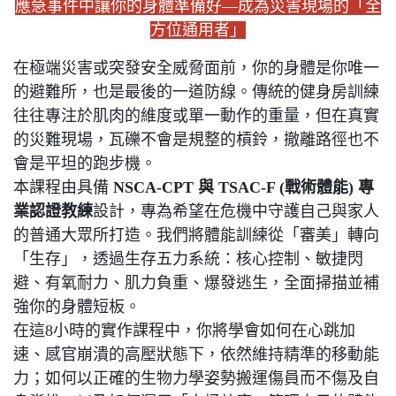
應急事件中讓你的身體準備好—成為災害現場的「全
方位通用者」
在極端災害或突發安全威脅面前，你的身體是你唯一
的避難所，也是最後的一道防線。傳統的健身房訓練
往往專注於肌肉的維度或單一動作的重量，但在真實
的災難現場，瓦礫不會是規整的槓鈴，撤離路徑也不
會是平坦的跑步機。
本課程由具備
NSCA-CPT 與 TSAC-F (戰術體能) 專
業認證教練
設計，專為希望在危機中守護自己與家人
的普通大眾所打造。我們將體能訓練從「審美」轉向
「生存」，透過生存五力系統：核心控制、敏捷閃
避、有氧耐力、肌力負重、爆發逃生，全面掃描並補
強你的身體短板。
在這8小時的實作課程中，你將學會如何在心跳加
速、感官崩潰的高壓狀態下，依然維持精準的移動能
力；如何以正確的生物力學姿勢搬運傷員而不傷及自